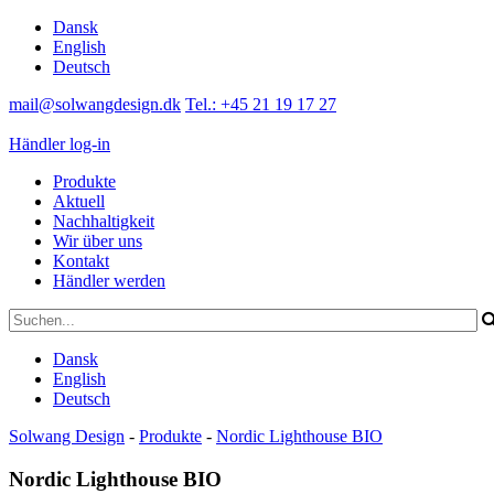
Dansk
English
Deutsch
mail@solwangdesign.dk
Tel.: +45 21 19 17 27
Händler log-in
Produkte
Aktuell
Nachhaltigkeit
Wir über uns
Kontakt
Händler werden
Dansk
English
Deutsch
Solwang Design
-
Produkte
-
Nordic Lighthouse BIO
Nordic Lighthouse BIO