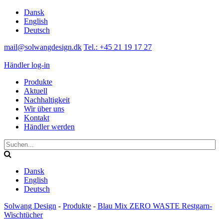
Dansk
English
Deutsch
mail@solwangdesign.dk
Tel.: +45 21 19 17 27
Händler log-in
Produkte
Aktuell
Nachhaltigkeit
Wir über uns
Kontakt
Händler werden
Dansk
English
Deutsch
Solwang Design
-
Produkte
-
Blau Mix ZERO WASTE Restgarn-
Wischtücher