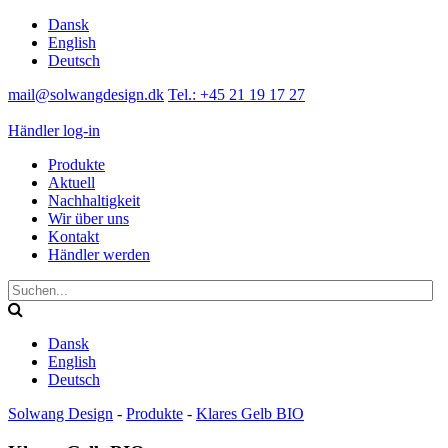
Dansk
English
Deutsch
mail@solwangdesign.dk
Tel.: +45 21 19 17 27
Händler log-in
Produkte
Aktuell
Nachhaltigkeit
Wir über uns
Kontakt
Händler werden
Dansk
English
Deutsch
Solwang Design
-
Produkte
-
Klares Gelb BIO