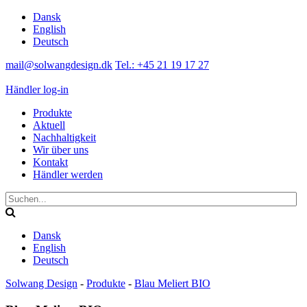
Dansk
English
Deutsch
mail@solwangdesign.dk
Tel.: +45 21 19 17 27
Händler log-in
Produkte
Aktuell
Nachhaltigkeit
Wir über uns
Kontakt
Händler werden
Dansk
English
Deutsch
Solwang Design
-
Produkte
-
Blau Meliert BIO