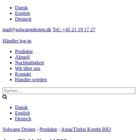
Dansk
English
Deutsch
mail@solwangdesign.dk
Tel.: +45 21 19 17 27
Händler log-in
Produkte
Aktuell
Nachhaltigkeit
Wir über uns
Kontakt
Händler werden
Dansk
English
Deutsch
Solwang Design
-
Produkte
-
Aqua/Türkis Kombi BIO