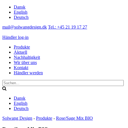
Dansk
English
Deutsch
mail@solwangdesign.dk
Tel.: +45 21 19 17 27
Händler log-in
Produkte
Aktuell
Nachhaltigkeit
Wir über uns
Kontakt
Händler werden
Dansk
English
Deutsch
Solwang Design
-
Produkte
-
Rose/Sage Mix BIO