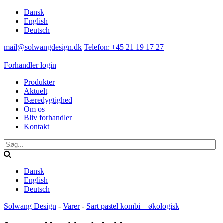
Dansk
English
Deutsch
mail@solwangdesign.dk
Telefon: +45 21 19 17 27
Forhandler login
Produkter
Aktuelt
Bæredygtighed
Om os
Bliv forhandler
Kontakt
Dansk
English
Deutsch
Solwang Design
-
Varer
-
Sart pastel kombi – økologisk