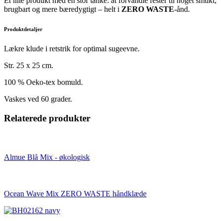
Et lille produkt med en stor tanke: at forvandle rester til noget smukt,
brugbart og mere bæredygtigt – helt i
ZERO WASTE
-ånd.
Produktdetaljer
Lækre klude i retstrik for optimal sugeevne.
Str. 25 x 25 cm.
100 % Oeko-tex bomuld.
Vaskes ved 60 grader.
Relaterede produkter
Almue Blå Mix - økologisk
Ocean Wave Mix ZERO WASTE håndklæde