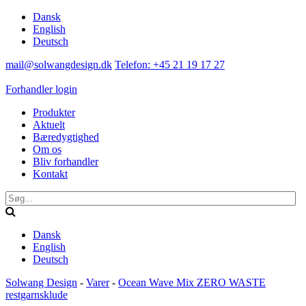
Dansk
English
Deutsch
mail@solwangdesign.dk
Telefon: +45 21 19 17 27
Forhandler login
Produkter
Aktuelt
Bæredygtighed
Om os
Bliv forhandler
Kontakt
Dansk
English
Deutsch
Solwang Design
-
Varer
-
Ocean Wave Mix ZERO WASTE
restgarnsklude