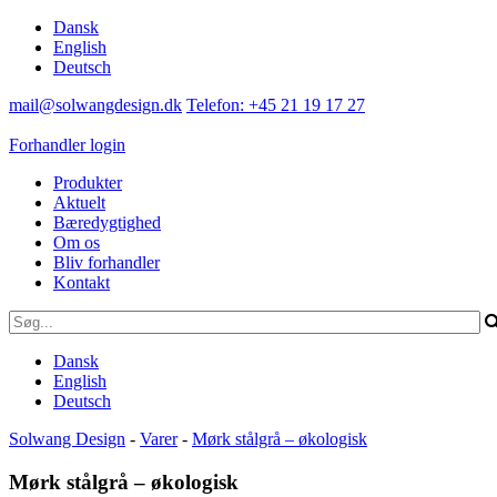
Dansk
English
Deutsch
mail@solwangdesign.dk
Telefon: +45 21 19 17 27
Forhandler login
Produkter
Aktuelt
Bæredygtighed
Om os
Bliv forhandler
Kontakt
Dansk
English
Deutsch
Solwang Design
-
Varer
-
Mørk stålgrå – økologisk
Mørk stålgrå – økologisk