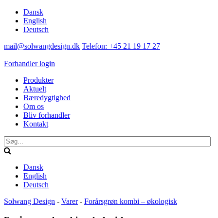
Dansk
English
Deutsch
mail@solwangdesign.dk
Telefon: +45 21 19 17 27
Forhandler login
Produkter
Aktuelt
Bæredygtighed
Om os
Bliv forhandler
Kontakt
Dansk
English
Deutsch
Solwang Design
-
Varer
-
Forårsgrøn kombi – økologisk