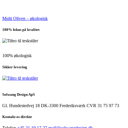
Multi Oliven – økologisk
100% fokus på kvalitet
100% økologisk
Sikker levering
Solwang Design ApS
Gl. Hundestedvej 18
DK-3300 Frederiksværk
CVR 31 75 97 73
Kontakt os direkte
Telefon
+45 21 19 17 27
mail@solwangdesign.dk