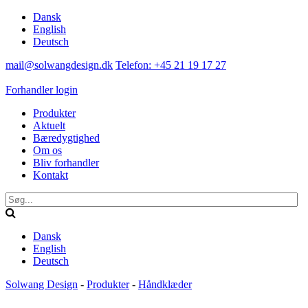
Dansk
English
Deutsch
mail@solwangdesign.dk
Telefon: +45 21 19 17 27
Forhandler login
Produkter
Aktuelt
Bæredygtighed
Om os
Bliv forhandler
Kontakt
Dansk
English
Deutsch
Solwang Design
-
Produkter
-
Håndklæder