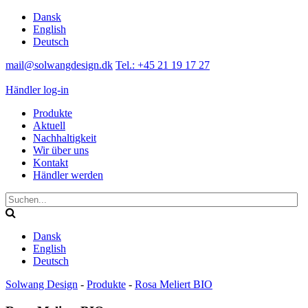
Dansk
English
Deutsch
mail@solwangdesign.dk
Tel.: +45 21 19 17 27
Händler log-in
Produkte
Aktuell
Nachhaltigkeit
Wir über uns
Kontakt
Händler werden
Dansk
English
Deutsch
Solwang Design
-
Produkte
-
Rosa Meliert BIO