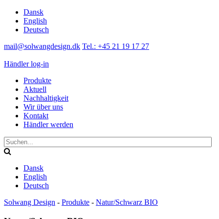
Dansk
English
Deutsch
mail@solwangdesign.dk
Tel.: +45 21 19 17 27
Händler log-in
Produkte
Aktuell
Nachhaltigkeit
Wir über uns
Kontakt
Händler werden
Dansk
English
Deutsch
Solwang Design
-
Produkte
-
Natur/Schwarz BIO