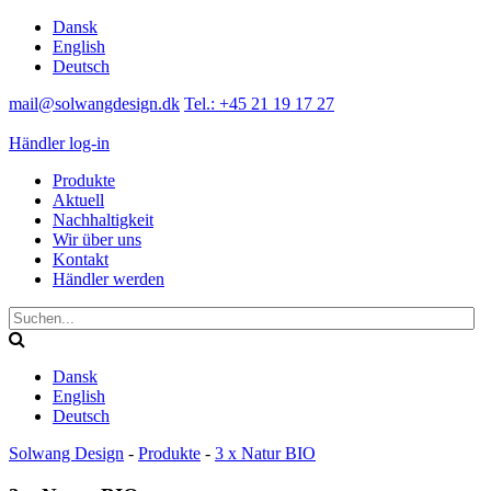
Dansk
English
Deutsch
mail@solwangdesign.dk
Tel.: +45 21 19 17 27
Händler log-in
Produkte
Aktuell
Nachhaltigkeit
Wir über uns
Kontakt
Händler werden
Dansk
English
Deutsch
Solwang Design
-
Produkte
-
3 x Natur BIO