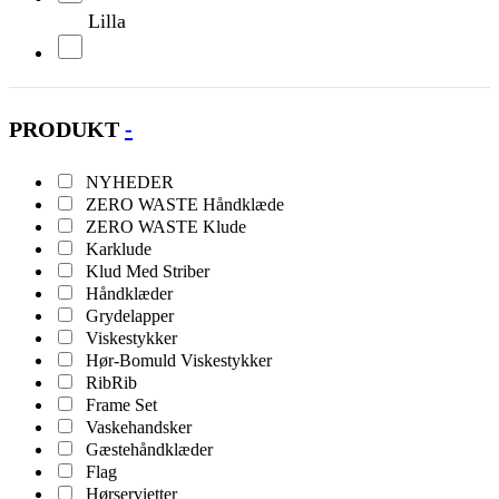
Lilla
Multi
PRODUKT
-
Natur
NYHEDER
Oliven
ZERO WASTE Håndklæde
ZERO WASTE Klude
Orange
Karklude
Klud Med Striber
Håndklæder
Petrol
Grydelapper
Viskestykker
Pink
Hør-Bomuld Viskestykker
RibRib
Frame Set
Rød
Vaskehandsker
Gæstehåndklæder
Sort
Flag
Hørservietter