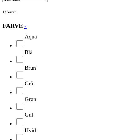
17 Varer
FARVE
-
Aqua
Blå
Brun
Grå
Grøn
Gul
Hvid