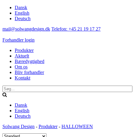
Dansk
English
Deutsch
mail@solwangdesign.dk
Telefon: +45 21 19 17 27
Forhandler login
Produkter
Aktuelt
Bæredygtighed
Om os
Bliv forhandler
Kontakt
Dansk
English
Deutsch
Solwang Design
-
Produkter
-
HALLOWEEN