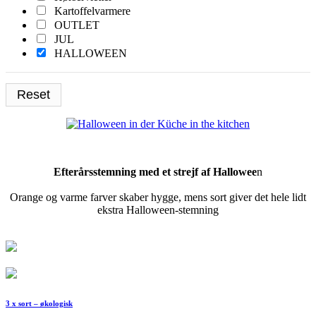
Kartoffelvarmere
Turkis
OUTLET
JUL
HALLOWEEN
Trykt Katalog
Reset
Efterårsstemning med et strejf af Hallowee
n
Orange og varme farver skaber hygge, mens sort giver det hele lidt
ekstra Halloween-stemning
3 x sort – økologisk