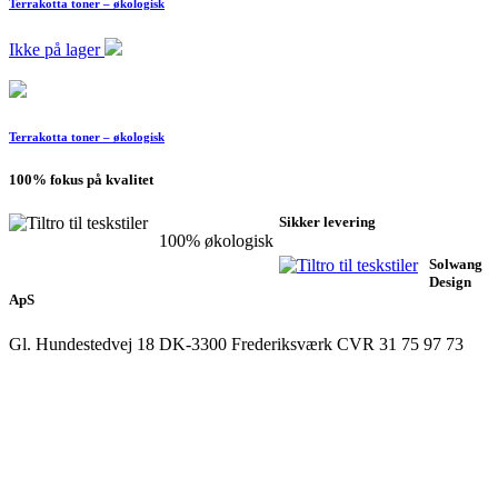
Terrakotta toner – økologisk
Ikke på lager
Terrakotta toner – økologisk
100% fokus på kvalitet
Sikker levering
100% økologisk
Solwang
Design
ApS
Gl. Hundestedvej 18
DK-3300 Frederiksværk
CVR 31 75 97 73
Kontakt os direkte
Telefon
+45 21 19 17 27
mail@solwangdesign.dk
Handelsbetingelser
Copyright 2019 Solwang Design ApS
alle rettigheder forbeholdes
Privatlivspolitik