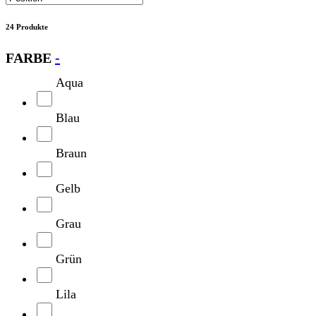
24 Produkte
FARBE
-
Aqua
Blau
Braun
Gelb
Grau
Grün
Lila