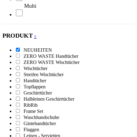
Multi
Natur
PRODUKT
-
Oliv
NEUHEITEN
Orange
ZERO WASTE Handtücher
ZERO WASTE Wischtücher
Petrol
Wischtücher
Streifen Wischtücher
Handtücher
Pink
Topflappen
Geschirrtücher
Rot
Halbleinen Geschirrtücher
RibRib
Frame Set
Schwarz
Waschhandschuhe
Gästehandtücher
Türkis
Flaggen
Leinen - Servietten